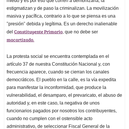
p
o
I
s
miedo y es por eso que corren a demonizarla, la
p
k
n
estigmatizan y de paso la criminalizan. La movilización
masiva y pacífica, contrario a lo que se piensa es una
"presión" debida y legítima. Es un derecho inalienable
Constituyente Primario
del
, que no debe ser
macartizado.
La protesta social se encuentra contemplada en el
artículo 37 de nuestra Constitución Nacional y, con
frecuencia aparece, cuando se cierran los canales
democráticos. El pueblo en la calle, es la vía expedita
para manifestar la inconformidad, que produce la
vulnerabilidad, el desamparo, el prevaricato, el abuso de
autoridad y, en este caso, la negativa de unos
funcionarios pagados por nosotros los contribuyentes,
cuando no cumplen con el ostensible acto
administrativo, de seleccionar Fiscal General de la