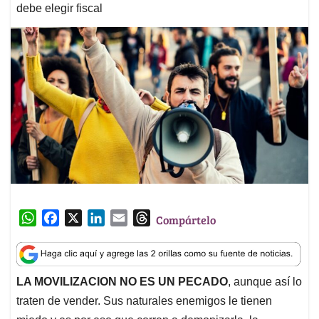
debe elegir fiscal
W
F
X
L
E
T
Compártelo
h
a
i
m
h
a
c
n
a
r
t
e
k
i
e
LA MOVILIZACION NO ES UN PECADO
, aunque así lo
s
b
e
l
a
traten de vender. Sus naturales enemigos le tienen
A
o
d
d