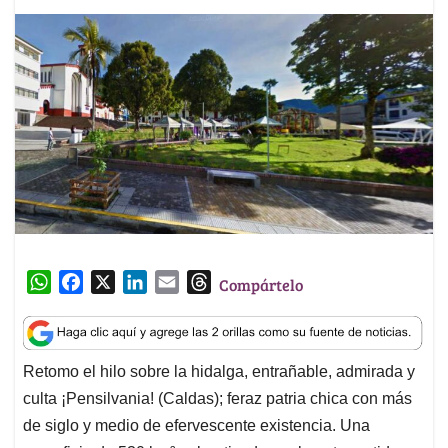
W
F
X
L
E
T
Compártelo
h
a
i
m
h
a
c
n
a
r
t
e
k
i
e
Retomo el hilo sobre la hidalga, entrañable, admirada y
s
b
e
l
a
culta ¡Pensilvania! (Caldas); feraz patria chica con más
A
o
d
d
p
o
I
s
de siglo y medio de efervescente existencia. Una