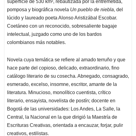
p
k
n
superficie de 530 km², rebautizada por la entremetida,
pomposa y biográfica novela
Un pueblo de niebla
, del
lúcido y laureado poeta Alonso Aristizábal Escobar.
Coetáneo con un reconocido, sobresaliente bagaje
intelectual, juzgado como uno de los bardos
colombianos más notables.
Novela cuya temática se refiere al amado terruño y que
hace parte del copioso, delicado, extraordinario, fino
catálogo literario de su cosecha. Abnegado, consagrado,
esmerado, excelso, insomne, escritor, amante de la
literatura. Minucioso, monolítico cuentista, crítico
literario, ensayista, novelista de postín; docente en
Bogotá de las universidades: Los Andes, La Salle, la
Central, la Nacional en la que dirigió la Maestría de
Escrituras Creativas, orientada a encauzar, forjar, pulir
creativos, estilistas.