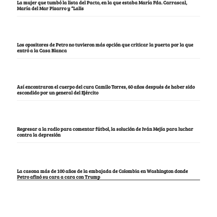
La mujer que tumbó la lista del Pacto, en la que estaba María Fda. Carrascal,
María del Mar Pizarro y “Lalis
Los opositores de Petro no tuvieron más opción que criticar la puerta por la que
entró a la Casa Blanca
Así encontraron el cuerpo del cura Camilo Torres, 60 años después de haber sido
escondido por un general del Ejército
Regresar a la radio para comentar fútbol, la solución de Iván Mejía para luchar
contra la depresión
La casona más de 100 años de la embajada de Colombia en Washington donde
Petro afinó su cara a cara con Trump