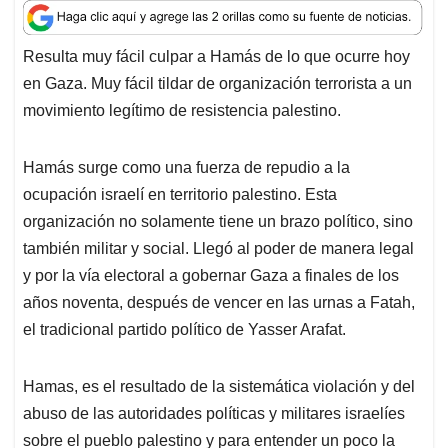
a
c
n
a
r
t
e
k
i
e
Resulta muy fácil culpar a Hamás de lo que ocurre hoy
s
b
e
l
a
en Gaza. Muy fácil tildar de organización terrorista a un
A
o
d
d
p
o
I
s
movimiento legítimo de resistencia palestino.
p
k
n
Hamás surge como una fuerza de repudio a la
ocupación israelí en territorio palestino. Esta
organización no solamente tiene un brazo político, sino
también militar y social. Llegó al poder de manera legal
y por la vía electoral a gobernar Gaza a finales de los
años noventa, después de vencer en las urnas a Fatah,
el tradicional partido político de Yasser Arafat.
Hamas, es el resultado de la sistemática violación y del
abuso de las autoridades políticas y militares israelíes
sobre el pueblo palestino y para entender un poco la