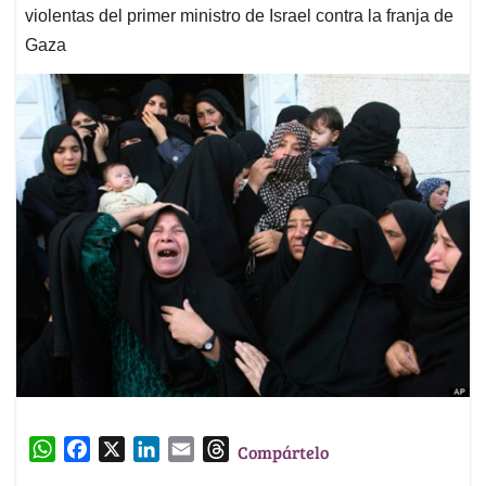
violentas del primer ministro de Israel contra la franja de
Gaza
W
F
X
L
E
T
Compártelo
h
a
i
m
h