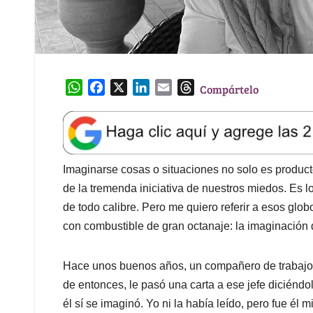
W
F
X
L
E
T
Compártelo
h
a
i
m
h
a
c
n
a
r
t
e
k
i
e
s
b
e
l
a
A
o
d
d
Imaginarse cosas o situaciones no solo es producto
p
o
I
s
de la tremenda iniciativa de nuestros miedos. Es
p
k
n
de todo calibre. Pero me quiero referir a esos glo
con combustible de gran octanaje: la imaginación
Hace unos buenos años, un compañero de trabajo 
de entonces, le pasó una carta a ese jefe diciénd
él sí se imaginó. Yo ni la había leído, pero fue él