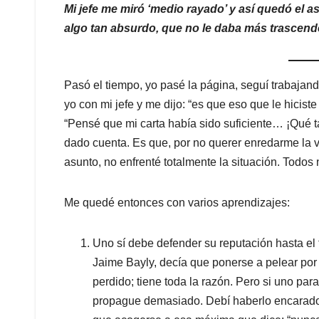
Mi jefe me miró ‘medio rayado’ y así quedó el
algo tan absurdo, que no le daba más trascend
Pasó el tiempo, yo pasé la página, seguí trabajan
yo con mi jefe y me dijo: “es que eso que le hicis
“Pensé que mi carta había sido suficiente… ¡Qué t
dado cuenta. Es que, por no querer enredarme la vi
asunto, no enfrenté totalmente la situación. Todos
Me quedé entonces con varios aprendizajes:
Uno sí debe defender su reputación hasta el f
Jaime Bayly, decía que ponerse a pelear po
perdido; tiene toda la razón. Pero si uno par
propague demasiado. Debí haberlo encarado no