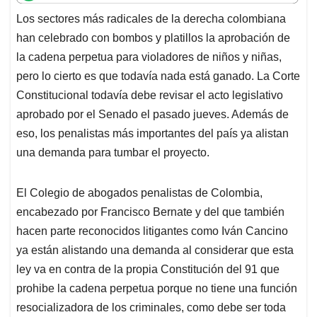
t
e
k
i
e
Los sectores más radicales de la derecha colombiana
s
b
e
l
a
han celebrado con bombos y platillos la aprobación de
A
o
d
d
p
o
I
s
la cadena perpetua para violadores de niños y niñas,
p
k
n
pero lo cierto es que todavía nada está ganado. La Corte
Constitucional todavía debe revisar el acto legislativo
aprobado por el Senado el pasado jueves. Además de
eso, los penalistas más importantes del país ya alistan
una demanda para tumbar el proyecto.
El Colegio de abogados penalistas de Colombia,
encabezado por Francisco Bernate y del que también
hacen parte reconocidos litigantes como Iván Cancino
ya están alistando una demanda al considerar que esta
ley va en contra de la propia Constitución del 91 que
prohibe la cadena perpetua porque no tiene una función
resocializadora de los criminales, como debe ser toda