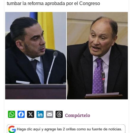
tumbar la reforma aprobada por el Congreso
W
F
X
L
E
T
Compártelo
h
a
i
m
h
a
c
n
a
r