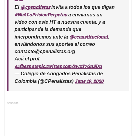
@cpenalistas
El
invita a todos los que digan
#NoALaPrisionPerpetua
a enviarnos un
video con este HT a nuestra cuenta, y a
participar de la demanda que
@cconstitucional
interpondremos ante la
,
enviándonos sus aportes al correo
contacto@cpenalistas.org
Acá el prof.
@fbernate
pic.twitter.com/swzT7GnSDn
— Colegio de Abogados Penalistas de
June 19, 2020
Colombia (@CPenalistas)
Anuncios.