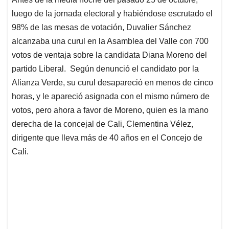
s
b
e
l
a
luego de la jornada electoral y habiéndose escrutado el
A
o
d
d
p
o
I
s
98% de las mesas de votación, Duvalier Sánchez
p
k
n
alcanzaba una curul en la Asamblea del Valle con 700
votos de ventaja sobre la candidata Diana Moreno del
partido Liberal. Según denunció el candidato por la
Alianza Verde, su curul desapareció en menos de cinco
horas, y le apareció asignada con el mismo número de
votos, pero ahora a favor de Moreno, quien es la mano
derecha de la concejal de Cali, Clementina Vélez,
dirigente que lleva más de 40 años en el Concejo de
Cali.