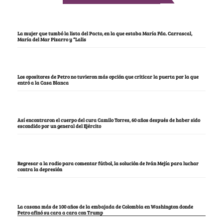
La mujer que tumbó la lista del Pacto, en la que estaba María Fda. Carrascal,
María del Mar Pizarro y “Lalis
Los opositores de Petro no tuvieron más opción que criticar la puerta por la que
entró a la Casa Blanca
Así encontraron el cuerpo del cura Camilo Torres, 60 años después de haber sido
escondido por un general del Ejército
Regresar a la radio para comentar fútbol, la solución de Iván Mejía para luchar
contra la depresión
La casona más de 100 años de la embajada de Colombia en Washington donde
Petro afinó su cara a cara con Trump