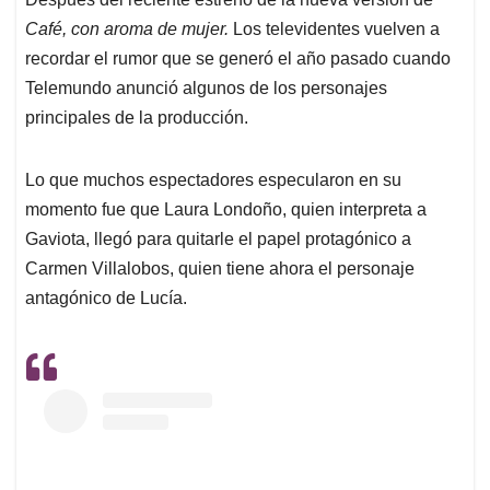
s
b
e
l
a
Café, con aroma de mujer.
Los televidentes vuelven a
A
o
d
d
p
o
I
s
recordar el rumor que se generó el año pasado cuando
p
k
n
Telemundo anunció algunos de los personajes
principales de la producción.
Lo que muchos espectadores especularon en su
momento fue que Laura Londoño, quien interpreta a
Gaviota, llegó para quitarle el papel protagónico a
Carmen Villalobos, quien tiene ahora el personaje
antagónico de Lucía.