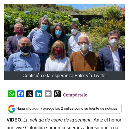
Coalición e la esperanza Foto: vía Twitter
W
F
X
L
E
T
Compártelo
h
a
i
m
h
a
c
n
a
r
t
e
k
i
e
VIDEO
.
La pelada de cobre de la semana
. Ante el horror
s
b
e
l
a
que vive Colombia surgen «esperanzadores» que, cual
A
o
d
d