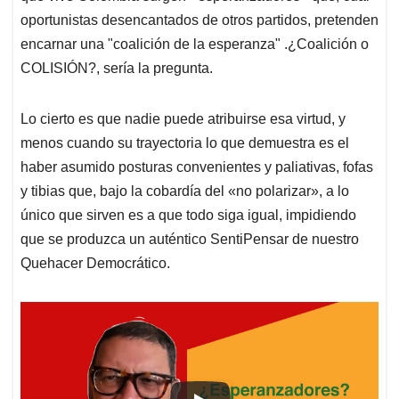
p
o
I
s
oportunistas desencantados de otros partidos, pretenden
p
k
n
encarnar una "coalición de la esperanza" .¿Coalición o
COLISIÓN?, sería la pregunta.
Lo cierto es que nadie puede atribuirse esa virtud, y
menos cuando su trayectoria lo que demuestra es el
haber asumido posturas convenientes y paliativas, fofas
y tibias que, bajo la cobardía del «no polarizar», a lo
único que sirven es a que todo siga igual, impidiendo
que se produzca un auténtico SentiPensar de nuestro
Quehacer Democrático.