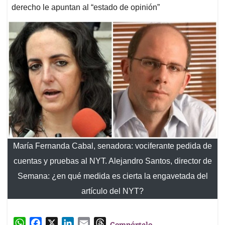
derecho le apuntan al “estado de opinión”
María Fernanda Cabal, senadora: vociferante pedida de
cuentas y pruebas al NYT. Alejandro Santos, director de
Semana: ¿en qué medida es cierta la engavetada del
artículo del NYT?
W
F
X
L
E
T
Compártelo