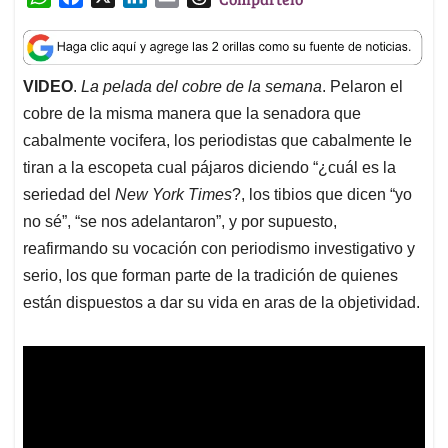
h
a
i
m
h
a
c
n
a
r
t
e
k
i
e
VIDEO
.
La pelada del cobre de la semana
. Pelaron el
s
b
e
l
a
cobre de la misma manera que la senadora que
A
o
d
d
p
o
I
s
cabalmente vocifera, los periodistas que cabalmente le
p
k
n
tiran a la escopeta cual pájaros diciendo “¿cuál es la
seriedad del
New York Times
?, los tibios que dicen “yo
no sé”, “se nos adelantaron”, y por supuesto,
reafirmando su vocación con periodismo investigativo y
serio, los que forman parte de la tradición de quienes
están dispuestos a dar su vida en aras de la objetividad.