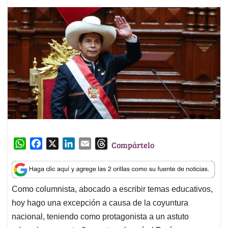
W
F
X
L
E
T
Compártelo
h
a
i
m
h
a
c
n
a
r
t
e
k
i
e
Como columnista, abocado a escribir temas educativos,
s
b
e
l
a
hoy hago una excepción a causa de la coyuntura
A
o
d
d
p
o
I
s
nacional, teniendo como protagonista a un astuto