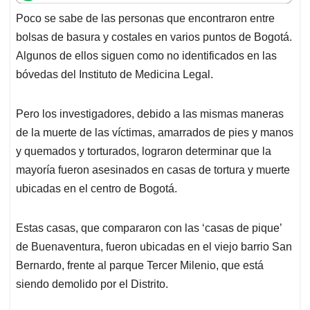
t
e
k
i
e
Poco se sabe de las personas que encontraron entre
s
b
e
l
a
bolsas de basura y costales en varios puntos de Bogotá.
A
o
d
d
p
o
I
s
Algunos de ellos siguen como no identificados en las
p
k
n
bóvedas del Instituto de Medicina Legal.
Pero los investigadores, debido a las mismas maneras
de la muerte de las víctimas, amarrados de pies y manos
y quemados y torturados, lograron determinar que la
mayoría fueron asesinados en casas de tortura y muerte
ubicadas en el centro de Bogotá.
Estas casas, que compararon con las ‘casas de pique’
de Buenaventura, fueron ubicadas en el viejo barrio San
Bernardo, frente al parque Tercer Milenio, que está
siendo demolido por el Distrito.