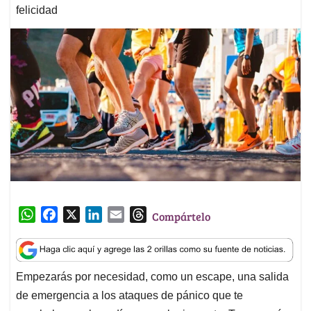
felicidad
W
F
X
L
E
T
Compártelo
h
a
i
m
h
a
c
n
a
r
t
e
k
i
e
Empezarás por necesidad, como un escape, una salida
s
b
e
l
a
de emergencia a los ataques de pánico que te
A
o
d
d