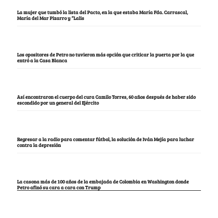
La mujer que tumbó la lista del Pacto, en la que estaba María Fda. Carrascal,
María del Mar Pizarro y “Lalis
Los opositores de Petro no tuvieron más opción que criticar la puerta por la que
entró a la Casa Blanca
Así encontraron el cuerpo del cura Camilo Torres, 60 años después de haber sido
escondido por un general del Ejército
Regresar a la radio para comentar fútbol, la solución de Iván Mejía para luchar
contra la depresión
La casona más de 100 años de la embajada de Colombia en Washington donde
Petro afinó su cara a cara con Trump