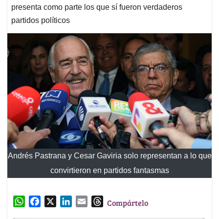
presenta como parte los que sí fueron verdaderos
partidos políticos
Andrés Pastrana y Cesar Gaviria solo representan a lo que
convirtieron en partidos fantasmas
W
F
X
L
E
T
Compártelo
h
a
i
m
h