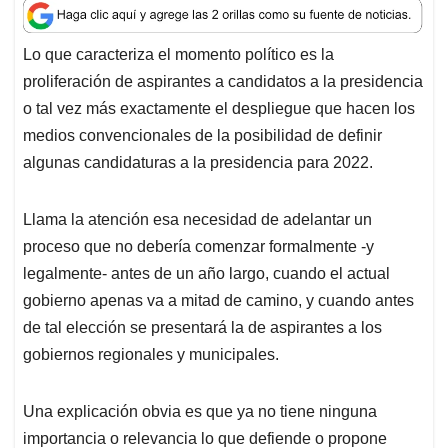
a
c
n
a
r
t
e
k
i
e
Lo que caracteriza el momento político es la
s
b
e
l
a
proliferación de aspirantes a candidatos a la presidencia
A
o
d
d
p
o
I
s
o tal vez más exactamente el despliegue que hacen los
p
k
n
medios convencionales de la posibilidad de definir
algunas candidaturas a la presidencia para 2022.
Llama la atención esa necesidad de adelantar un
proceso que no debería comenzar formalmente -y
legalmente- antes de un año largo, cuando el actual
gobierno apenas va a mitad de camino, y cuando antes
de tal elección se presentará la de aspirantes a los
gobiernos regionales y municipales.
Una explicación obvia es que ya no tiene ninguna
importancia o relevancia lo que defiende o propone