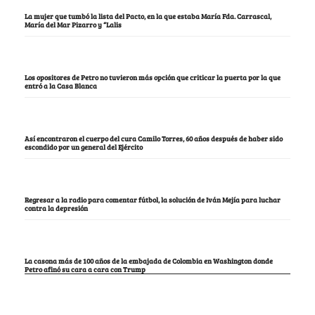
La mujer que tumbó la lista del Pacto, en la que estaba María Fda. Carrascal,
María del Mar Pizarro y “Lalis
Los opositores de Petro no tuvieron más opción que criticar la puerta por la que
entró a la Casa Blanca
Así encontraron el cuerpo del cura Camilo Torres, 60 años después de haber sido
escondido por un general del Ejército
Regresar a la radio para comentar fútbol, la solución de Iván Mejía para luchar
contra la depresión
La casona más de 100 años de la embajada de Colombia en Washington donde
Petro afinó su cara a cara con Trump