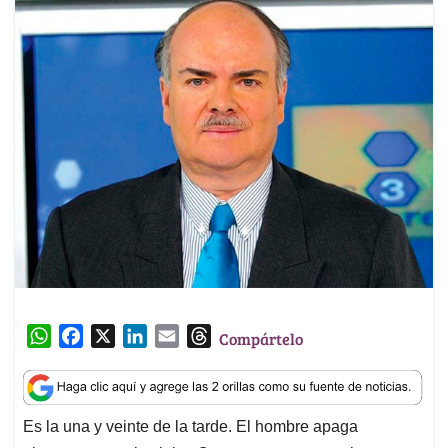
W
F
X
L
E
T
Compártelo
h
a
i
m
h
a
c
n
a
r
t
e
k
i
e
Es la una y veinte de la tarde. El hombre apaga
s
b
e
l
a