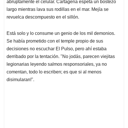
abruptamente el celular. Cartagena espeta un bostezo
A
o
d
d
p
o
I
s
largo mientras lava sus rodillas en el mar. Mejía se
p
k
n
revuelca descompuesto en el sillón.
Está solo y lo consume un genio de los mil demonios.
Se había prometido con el temple propio de sus
decisiones no escuchar El Pulso, pero ahí estaba
derribado por la tentación. "No jodás, parecen viejitas
legionarias leyendo salmos responsoriales, ya no
comentan, todo lo escriben; es que si al menos
disimularan!".