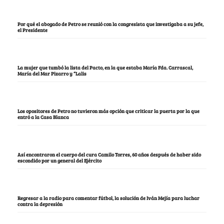
Por qué el abogado de Petro se reunió con la congresista que investigaba a su jefe,
el Presidente
La mujer que tumbó la lista del Pacto, en la que estaba María Fda. Carrascal,
María del Mar Pizarro y “Lalis
Los opositores de Petro no tuvieron más opción que criticar la puerta por la que
entró a la Casa Blanca
Así encontraron el cuerpo del cura Camilo Torres, 60 años después de haber sido
escondido por un general del Ejército
Regresar a la radio para comentar fútbol, la solución de Iván Mejía para luchar
contra la depresión