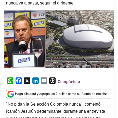
nunca va a pasar, según el dirigente
W
F
X
L
E
T
Compártelo
h
a
i
m
h
a
c
n
a
r
t
e
k
i
e
"No pidan la Selección Colombia nunca", comentó
s
b
e
l
a
Ramón Jesurún determinante, durante una entrevista
A
o
d
d