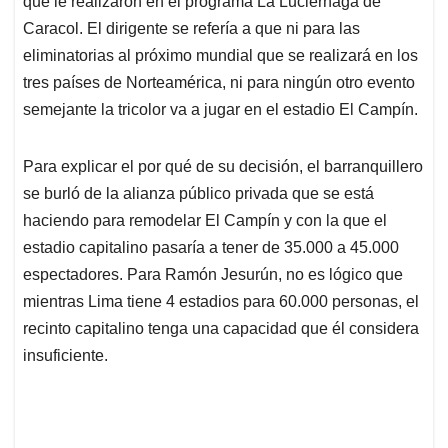
p
o
I
s
que le realizaron en el programa La Luciérnaga de
p
k
n
Caracol. El dirigente se refería a que ni para las
eliminatorias al próximo mundial que se realizará en los
tres países de Norteamérica, ni para ningún otro evento
semejante la tricolor va a jugar en el estadio El Campín.
Para explicar el por qué de su decisión, el barranquillero
se burló de la alianza público privada que se está
haciendo para remodelar El Campín y con la que el
estadio capitalino pasaría a tener de 35.000 a 45.000
espectadores. Para Ramón Jesurún, no es lógico que
mientras Lima tiene 4 estadios para 60.000 personas, el
recinto capitalino tenga una capacidad que él considera
insuficiente.