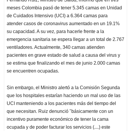
s
b
e
l
a
meses Colombia pasó de tener 5.345 camas en Unidad
A
o
d
d
p
o
I
s
de Cuidados Intensivo (UCI) a 6.364 camas para
p
k
n
atender casos de coronavirus aumentado en un 19.1%
su capacidad. A su vez, para hacerle frente a la
emergencia sanitaria se espera llegar a un total de 2.767
ventiladores. Actualmente, 340 camas atienden
pacientes en grave estado de salud a causa del virus y
se estima que finalizando el mes de junio 2.000 camas
se encuentren ocupadas.
Sin embargo, el Ministro alertó a la Comisión Segunda
que los hospitales estarían haciendo un mal uso de las
UCI manteniendo a los pacientes más del tiempo del
que necesitan. Ruiz denunció "básicamente con un
incentivo puramente económico de tener la cama
ocupada y de poder facturar los servicios (....) este