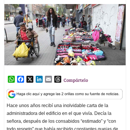
W
F
X
L
E
T
Compártelo
h
a
i
m
h
a
c
n
a
r
t
e
k
i
e
Hace unos años recibí una inolvidable carta de la
s
b
e
l
a
administradora del edificio en el que vivía. Decía la
A
o
d
d
p
o
I
s
señora, después de los consabidos “estimado” y “con
p
k
n
todo respeto” que había recibido constantes quejas de