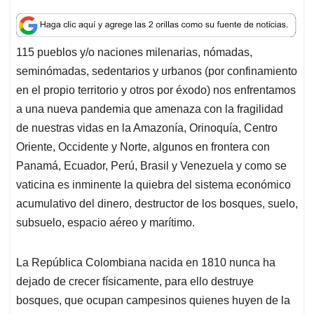
h
a
i
m
h
a
c
n
a
r
t
e
k
i
e
115 pueblos y/o naciones milenarias, nómadas,
s
b
e
l
a
seminómadas, sedentarios y urbanos (por confinamiento
A
o
d
d
p
o
I
s
en el propio territorio y otros por éxodo) nos enfrentamos
p
k
n
a una nueva pandemia que amenaza con la fragilidad
de nuestras vidas en la Amazonía, Orinoquía, Centro
Oriente, Occidente y Norte, algunos en frontera con
Panamá, Ecuador, Perú, Brasil y Venezuela y como se
vaticina es inminente la quiebra del sistema económico
acumulativo del dinero, destructor de los bosques, suelo,
subsuelo, espacio aéreo y marítimo.
La República Colombiana nacida en 1810 nunca ha
dejado de crecer físicamente, para ello destruye
bosques, que ocupan campesinos quienes huyen de la