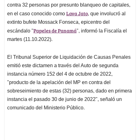
A
o
d
d
contra 32 personas por presunto blanqueo de capitales,
p
o
I
s
Lava Jato
en el caso conocido como
, que involucró al
p
k
n
extinto bufete Mossack Fonseca, epicentro del
Papeles de Panamá
escándalo "
", informó la Fiscalía el
martes (11.10.2022).
El Tribunal Superior de Liquidación de Causas Penales
emitió este dictamen a través del Auto de segunda
instancia número 152 del 4 de octubre de 2022,
"producto de la apelación del MP en contra del
sobreseimiento de estas (32) personas, dado en primera
instancia el pasado 30 de junio de 2022", señaló un
comunicado del Ministerio Público.