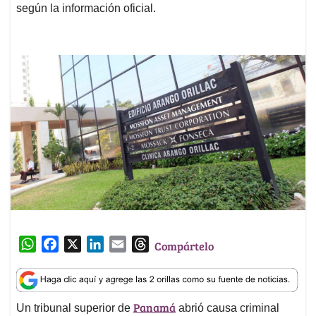
según la información oficial.
W
F
X
L
E
T
Compártelo
h
a
i
m
h
a
c
n
a
r
t
e
k
i
e
Panamá
Un tribunal superior de
abrió causa criminal
s
b
e
l
a