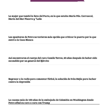
La mujer que tumbó la lista del Pacto, en la que estaba María Fda. Carrascal,
María del Mar Pizarro y “Lalis
Los opositores de Petro no tuvieron más opción que criticar la puerta por la que
entró a la Casa Blanca
Así encontraron el cuerpo del cura Camilo Torres, 60 años después de haber sido
escondido por un general del Ejército
Regresar a la radio para comentar fútbol, la solución de Iván Mejía para luchar
contra la depresión
La casona más de 100 años de la embajada de Colombia en Washington donde
Petro afinó su cara a cara con Trump