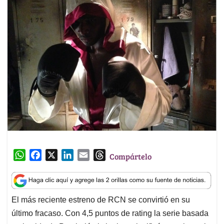
W
F
X
L
E
T
Compártelo
h
a
i
m
h
a
c
n
a
r
t
e
k
i
e
El más reciente estreno de RCN se convirtió en su
s
b
e
l
a
último fracaso. Con 4,5 puntos de rating la serie basada
A
o
d
d