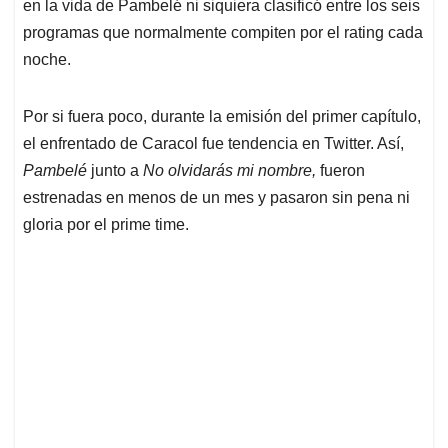
p
o
I
s
en la vida de Pambelé ni siquiera clasificó entre los seis
p
k
n
programas que normalmente compiten por el rating cada
noche.
Por si fuera poco, durante la emisión del primer capítulo,
el enfrentado de Caracol fue tendencia en Twitter. Así,
Pambelé
junto a
No olvidarás mi nombre,
fueron
estrenadas en menos de un mes y pasaron sin pena ni
gloria por el prime time.