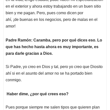
A
o
d
d
p
o
I
s
en el exterior y ahora estoy trabajando en un buen sitio
p
k
n
bien y me pagan. Pero, pues como dicen por
ahí, ¡de buenas en los negocios, pero de malas en el
amor!
Padre Ramón: Caramba, pero por qué dices eso. Lo
que has hecho hasta ahora es muy importante, es
para darle gracias a Dios.
Si Padre, yo creo en Dios y tal, pero yo creo que Diosito
ahí si en el asunto del amor no se ha portado bien
conmigo.
Haber dime, ¿por qué crees eso?
Pues porque siempre me salen tipos que quieren plan