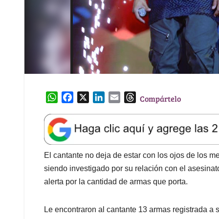
W
F
X
L
E
T
Compártelo
h
a
i
m
h
a
c
n
a
r
t
e
k
i
e
s
b
e
l
a
A
o
d
d
El cantante no deja de estar con los ojos de los 
p
o
I
s
siendo investigado por su relación con el asesinato
p
k
n
alerta por la cantidad de armas que porta.
Le encontraron al cantante 13 armas registrada a su