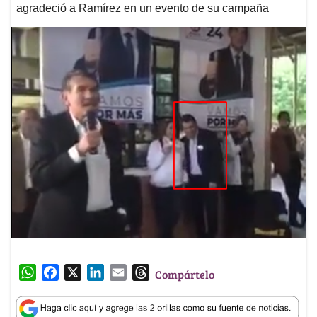
agradeció a Ramírez en un evento de su campaña
W
F
X
L
E
T
Compártelo
h
a
i
m
h
a
c
n
a
r