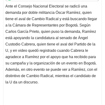
t
e
k
i
e
Ante el Consejo Nacional Electoral se radicó una
s
b
e
l
a
demanda por doble militancia Óscar Ramírez, quien
A
o
d
d
p
o
I
s
tiene el aval de Cambio Radical y está buscando llegar
p
k
n
a la Cámara de Representantes por Bogotá. Según
Carlos García Prieto, quien puso la demanda, Ramírez
está apoyando la candidatura al senado de Ángel
Custodio Cabrera, quien tiene el aval del Partido de la
U, y en video quedó registrado cuando Cabrera le
agradece a Ramírez por el apoyo que ha recibido para
su campaña y la organización de un evento en Bogotá.
Además, en otro evento se puede ver a Ramírez, con el
distintivo de Cambio Radical, mientras el candidato de
la U da un discurso.