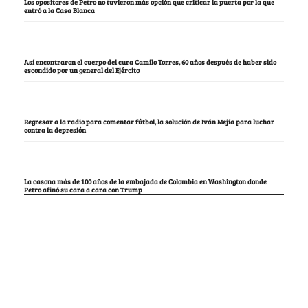
Los opositores de Petro no tuvieron más opción que criticar la puerta por la que
entró a la Casa Blanca
Así encontraron el cuerpo del cura Camilo Torres, 60 años después de haber sido
escondido por un general del Ejército
Regresar a la radio para comentar fútbol, la solución de Iván Mejía para luchar
contra la depresión
La casona más de 100 años de la embajada de Colombia en Washington donde
Petro afinó su cara a cara con Trump