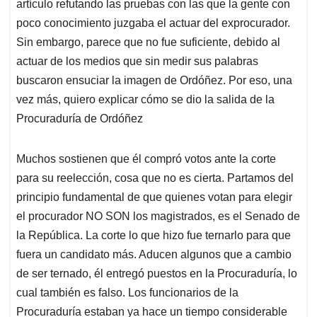
artículo refutando las pruebas con las que la gente con
A
o
d
d
p
o
I
s
poco conocimiento juzgaba el actuar del exprocurador.
p
k
n
Sin embargo, parece que no fue suficiente, debido al
actuar de los medios que sin medir sus palabras
buscaron ensuciar la imagen de Ordóñez. Por eso, una
vez más, quiero explicar cómo se dio la salida de la
Procuraduría de Ordóñez
Muchos sostienen que él compró votos ante la corte
para su reelección, cosa que no es cierta. Partamos del
principio fundamental de que quienes votan para elegir
el procurador NO SON los magistrados, es el Senado de
la República. La corte lo que hizo fue ternarlo para que
fuera un candidato más. Aducen algunos que a cambio
de ser ternado, él entregó puestos en la Procuraduría, lo
cual también es falso. Los funcionarios de la
Procuraduría estaban ya hace un tiempo considerable