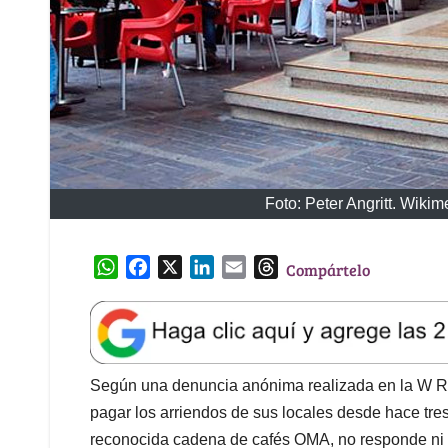
Foto: Peter Angritt. Wik
W
F
X
L
E
T
Compártelo
h
a
i
m
h
a
c
n
a
r
t
e
k
i
e
s
b
e
l
a
A
o
d
d
Según una denuncia anónima realizada en la W Rad
p
o
I
s
pagar los arriendos de sus locales desde hace tre
p
k
n
reconocida cadena de cafés OMA, no responde ni co