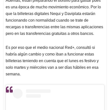
p
o
I
s
Además, están preparando el bolsillo para gastar pues
p
k
n
es una época de mucho movimiento económico. Por lo
que la billeteras digitales Nequi y Daviplata estarán
funcionando con normalidad cuando se trate de
recargas o transferencias entre las mismas aplicaciones
pero en las transferencias gratuitas a otros bancos.
Es por eso que el medio nacional Red+, consultó si
habría algún cambio y como iban a funcionar estas
billeteras teniendo en cuenta que el lunes es festivo y
solo martes y miércoles van a ser días hábiles en esa
semana.