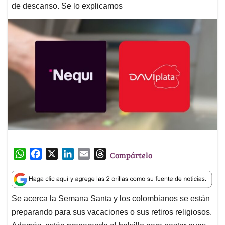
de descanso. Se lo explicamos
W
F
X
L
E
T
Compártelo
h
a
i
m
h
a
c
n
a
r
t
e
k
i
e
Se acerca la Semana Santa y los colombianos se están
s
b
e
l
a
preparando para sus vacaciones o sus retiros religiosos.
A
o
d
d