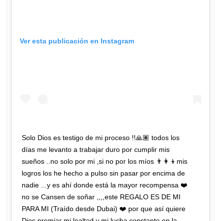
Ver esta publicación en Instagram
Solo Dios es testigo de mi proceso !!🙏🏽 todos los
días me levanto a trabajar duro por cumplir mis
sueños ..no solo por mi ,si no por los míos 👨‍👩‍👦mis
logros los he hecho a pulso sin pasar por encima de
nadie ...y es ahí donde está la mayor recompensa ❤️
no se Cansen de soñar ,,,,este REGALO ES DE MI
PARA MI (Traído desde Dubai) ❤️ por que así quiere
Dios premiar mi lealtad y mi lucha constante en la