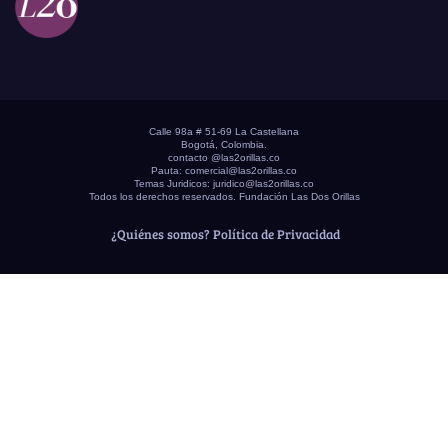
Calle 98a # 51-69 La Castellana
Bogotá, Colombia.
contacto @las2orillas.co
Pauta:
comercial@las2orillas.co
Temas Juridicos:
juridico@las2orillas.co
Todos los derechos reservados. Fundación Las Dos Orillas
¿Quiénes somos?
Política de Privacidad