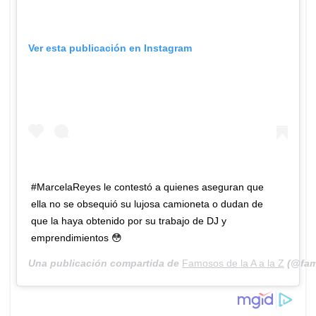
Ver esta publicación en Instagram
#MarcelaReyes le contestó a quienes aseguran que
ella no se obsequió su lujosa camioneta o dudan de
que la haya obtenido por su trabajo de DJ y
emprendimientos 😳
Una publicación compartida de
Famosos de la A a la Z
(@fam