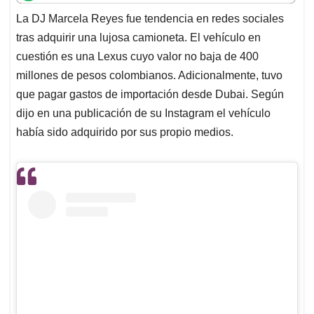
t
e
k
i
e
La DJ Marcela Reyes fue tendencia en redes sociales
s
b
e
l
a
tras adquirir una lujosa camioneta. El vehículo en
A
o
d
d
p
o
I
s
cuestión es una Lexus cuyo valor no baja de 400
p
k
n
millones de pesos colombianos. Adicionalmente, tuvo
que pagar gastos de importación desde Dubai. Según
dijo en una publicación de su Instagram el vehículo
había sido adquirido por sus propio medios.