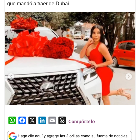
que mandó a traer de Dubai
W
F
X
L
E
T
Compártelo
h
a
i
m
h
a
c
n
a
r