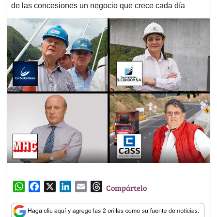
de las concesiones un negocio que crece cada día
W
F
X
L
E
T
Compártelo
h
a
i
m
h
a
c
n
a
r