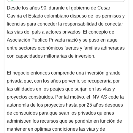
t
e
k
i
e
Desde los años 90, durante el gobierno de Cesar
s
b
e
l
a
Gaviria el Estado colombiano dispuso de los permisos y
A
o
d
d
p
o
I
s
licencias para conceder la responsabilidad de conectar
p
k
n
las vías del país a actores privados. El concepto de
Asociación Publico Privada nació y se puso en auge
entre sectores económicos fuertes y familias adineradas
con capacidades millonarias de inversión.
El negocio entonces comprende una inversión grande
privada que, con los años porvenir, se recuperaría por
las utilidades en los peajes que surjan en las vías y
proyectos construidos. Por tal motivo, el INVIAS cede la
autonomía de los proyectos hasta por 25 años después
de construidos para que sean los privados quienes
administren los recursos que se pondrán en función de
mantener en optimas condiciones las vías y de