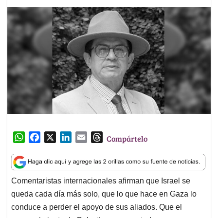
W
F
X
L
E
T
Compártelo
h
a
i
m
h
a
c
n
a
r
t
e
k
i
e
Comentaristas internacionales afirman que Israel se
s
b
e
l
a
queda cada día más solo, que lo que hace en Gaza lo
A
o
d
d
p
o
I
s
conduce a perder el apoyo de sus aliados. Que el