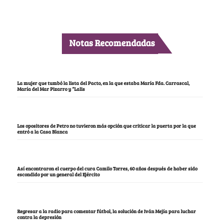
Notas Recomendadas
La mujer que tumbó la lista del Pacto, en la que estaba María Fda. Carrascal,
María del Mar Pizarro y “Lalis
Los opositores de Petro no tuvieron más opción que criticar la puerta por la que
entró a la Casa Blanca
Así encontraron el cuerpo del cura Camilo Torres, 60 años después de haber sido
escondido por un general del Ejército
Regresar a la radio para comentar fútbol, la solución de Iván Mejía para luchar
contra la depresión