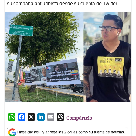
su campaña antiuribista desde su cuenta de Twitter
W
F
X
L
E
T
Compártelo
h
a
i
m
h
a
c
n
a
r