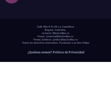
Calle 98a # 51-69 La Castellana
Bogotá, Colombia.
contacto @las2orillas.co
Pauta:
comercial@las2orillas.co
Temas Juridicos:
juridico@las2orillas.co
Todos los derechos reservados. Fundación Las Dos Orillas
¿Quiénes somos?
Política de Privacidad