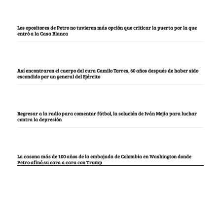
Los opositores de Petro no tuvieron más opción que criticar la puerta por la que
entró a la Casa Blanca
Así encontraron el cuerpo del cura Camilo Torres, 60 años después de haber sido
escondido por un general del Ejército
Regresar a la radio para comentar fútbol, la solución de Iván Mejía para luchar
contra la depresión
La casona más de 100 años de la embajada de Colombia en Washington donde
Petro afinó su cara a cara con Trump