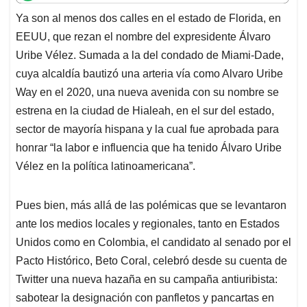
t
e
k
i
e
Ya son al menos dos calles en el estado de Florida, en
s
b
e
l
a
EEUU, que rezan el nombre del expresidente Álvaro
A
o
d
d
p
o
I
s
Uribe Vélez. Sumada a la del condado de Miami-Dade,
p
k
n
cuya alcaldía bautizó una arteria vía como Alvaro Uribe
Way en el 2020, una nueva avenida con su nombre se
estrena en la ciudad de Hialeah, en el sur del estado,
sector de mayoría hispana y la cual fue aprobada para
honrar “la labor e influencia que ha tenido Álvaro Uribe
Vélez en la política latinoamericana”.
Pues bien, más allá de las polémicas que se levantaron
ante los medios locales y regionales, tanto en Estados
Unidos como en Colombia, el candidato al senado por el
Pacto Histórico, Beto Coral, celebró desde su cuenta de
Twitter una nueva hazaña en su campaña antiuribista:
sabotear la designación con panfletos y pancartas en