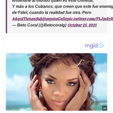
enseñarle al mundo quien es este criminal.
Y más a los Cubanos, que creen que este fue enemi
de Fidel, cuando la realidad fue otra. Pero
#AquiTienenSuhijueputaCalle
pic.twitter.com/FLJmEr
October 25, 2021
— Beto Coral (@Betocoralg)