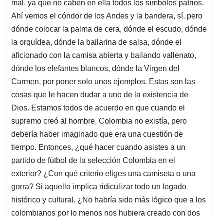
mal, ya que no caben en ella todos los símbolos patrios.
A
o
d
d
p
o
I
s
Ahí vemos el cóndor de los Andes y la bandera, sí, pero
p
k
n
dónde colocar la palma de cera, dónde el escudo, dónde
la orquídea, dónde la bailarina de salsa, dónde el
aficionado con la camisa abierta y bailando vallenato,
dónde los elefantes blancos, dónde la Virgen del
Carmen, por poner solo unos ejemplos. Estas son las
cosas que le hacen dudar a uno de la existencia de
Dios. Estamos todos de acuerdo en que cuando el
supremo creó al hombre, Colombia no existía, pero
debería haber imaginado que era una cuestión de
tiempo. Entonces, ¿qué hacer cuando asistes a un
partido de fútbol de la selección Colombia en el
exterior? ¿Con qué criterio eliges una camiseta o una
gorra? Si aquello implica ridiculizar todo un legado
histórico y cultural. ¿No habría sido más lógico que a los
colombianos por lo menos nos hubiera creado con dos