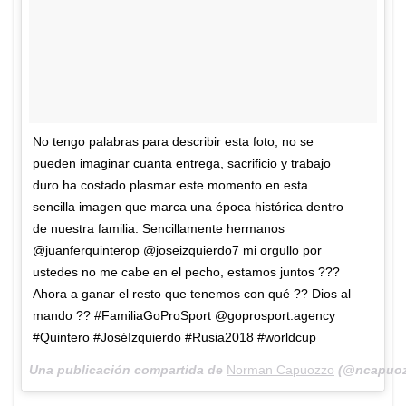
No tengo palabras para describir esta foto, no se
pueden imaginar cuanta entrega, sacrificio y trabajo
duro ha costado plasmar este momento en esta
sencilla imagen que marca una época histórica dentro
de nuestra familia. Sencillamente hermanos
@juanferquinterop @joseizquierdo7 mi orgullo por
ustedes no me cabe en el pecho, estamos juntos ???
Ahora a ganar el resto que tenemos con qué ?? Dios al
mando ?? #FamiliaGoProSport @goprosport.agency
#Quintero #JoséIzquierdo #Rusia2018 #worldcup
Una publicación compartida de
Norman Capuozzo
(@ncapuoz