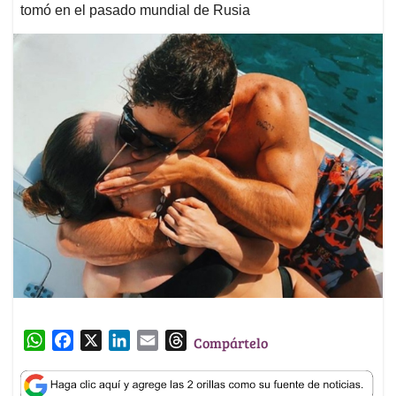
tomó en el pasado mundial de Rusia
W
F
X
L
E
T
Compártelo
h
a
i
m
h
a
c
n
a
r