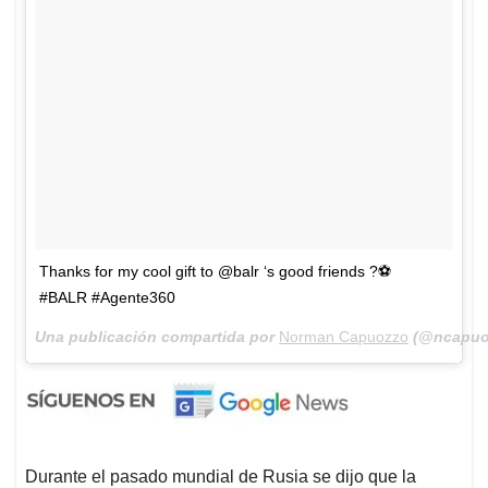
Thanks for my cool gift to @balr ‘s good friends ?⚽️
#BALR #Agente360
Una publicación compartida por
Norman Capuozzo
(@ncapuo
Durante el pasado mundial de Rusia se dijo que la