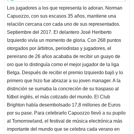
t
e
k
i
e
Los jugadores a los que representa lo adoran. Norman
s
b
e
l
a
Capuozzo, con sus escasos 35 años, mantiene una
A
o
d
d
p
o
I
s
relación cercana con cada uno de sus representados.
p
k
n
Septiembre del 2017. El delantero José Heriberto
Izquierdo vivía un momento de gloria. Con 268 puntos
otorgados por árbitros, periodistas y jugadores, el
pereirano de 26 años acababa de recibir un guayo de
oro que lo distinguía como el mejor jugador de la liga
Belga. Después de recibir el premio Izquierdo bajó y lo
primero que hizo fue abrazar a su joven manager. A la
distinción se sumaba la concreción de su traspaso al
fútbol inglés, el más cotizado del mundo. El Club
Brighton había desembolsado 17,8 millones de Euros
por su pase. Para celebrarlo Capuozzo llevó a su pupilo
al Tomorrowland, el festival de música electrónica más
importante del mundo que se celebra cada verano en