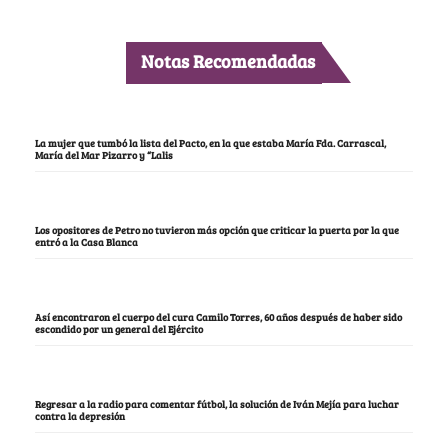
Notas Recomendadas
La mujer que tumbó la lista del Pacto, en la que estaba María Fda. Carrascal,
María del Mar Pizarro y “Lalis
Los opositores de Petro no tuvieron más opción que criticar la puerta por la que
entró a la Casa Blanca
Así encontraron el cuerpo del cura Camilo Torres, 60 años después de haber sido
escondido por un general del Ejército
Regresar a la radio para comentar fútbol, la solución de Iván Mejía para luchar
contra la depresión