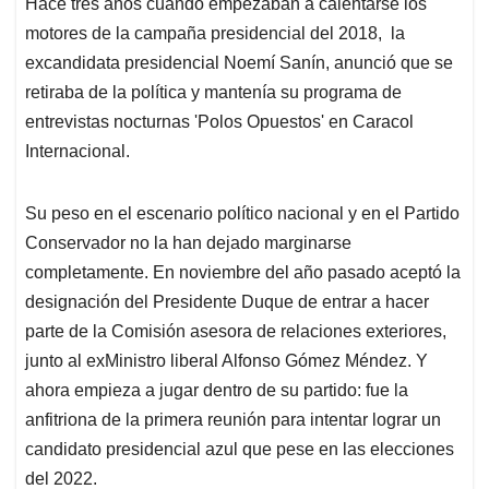
Hace tres años cuando empezaban a calentarse los
s
b
e
l
a
motores de la campaña presidencial del 2018, la
A
o
d
d
p
o
I
s
excandidata presidencial Noemí Sanín, anunció que se
p
k
n
retiraba de la política y mantenía su programa de
entrevistas nocturnas 'Polos Opuestos' en Caracol
Internacional.
Su peso en el escenario político nacional y en el Partido
Conservador no la han dejado marginarse
completamente. En noviembre del año pasado aceptó la
designación del Presidente Duque de entrar a hacer
parte de la Comisión asesora de relaciones exteriores,
junto al exMinistro liberal Alfonso Gómez Méndez. Y
ahora empieza a jugar dentro de su partido: fue la
anfitriona de la primera reunión para intentar lograr un
candidato presidencial azul que pese en las elecciones
del 2022.