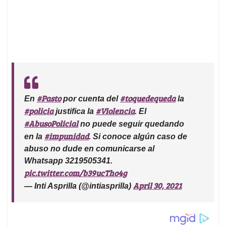
#Pasto
#toquedequeda
En
por cuenta del
la
#policia
#Violencia
justifica la
. El
#AbusoPolicial
no puede seguir quedando
#impunidad
en la
. Si conoce algún caso de
abuso no dude en comunicarse al
Whatsapp 3219505341.
pic.twitter.com/b39ucTho4g
April 30, 2021
— Inti Asprilla (@intiasprilla)