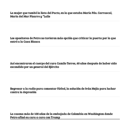
La mujer que tumbó la lista del Pacto, en la que estaba María Fda. Carrascal,
María del Mar Pizarro y “Lalis
Los opositores de Petro no tuvieron más opción que criticar la puerta por la que
entró a la Casa Blanca
Así encontraron el cuerpo del cura Camilo Torres, 60 años después de haber sido
escondido por un general del Ejército
Regresar a la radio para comentar fútbol, la solución de Iván Mejía para luchar
contra la depresión
La casona más de 100 años de la embajada de Colombia en Washington donde
Petro afinó su cara a cara con Trump