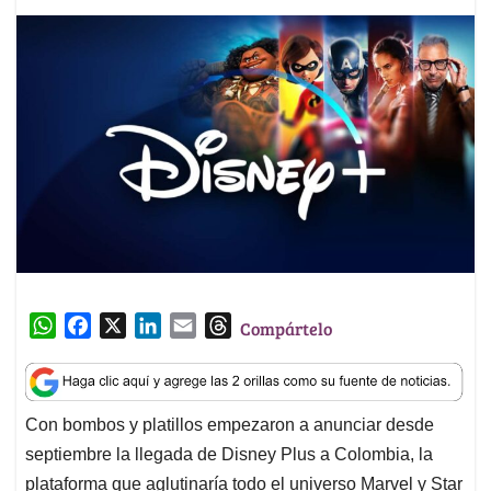
W
F
X
L
E
T
Compártelo
h
a
i
m
h
a
c
n
a
r
t
e
k
i
e
Con bombos y platillos empezaron a anunciar desde
s
b
e
l
a
septiembre la llegada de Disney Plus a Colombia, la
A
o
d
d
p
o
I
s
plataforma que aglutinaría todo el universo Marvel y Star