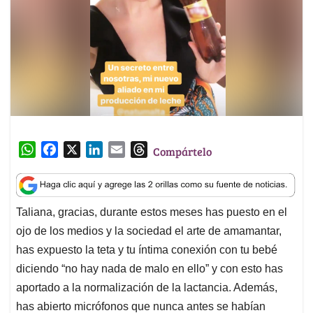
W
F
X
L
E
T
Compártelo
h
a
i
m
h
a
c
n
a
r
t
e
k
i
e
Taliana, gracias, durante estos meses has puesto en el
s
b
e
l
a
ojo de los medios y la sociedad el arte de amamantar,
A
o
d
d
p
o
I
s
has expuesto la teta y tu íntima conexión con tu bebé
p
k
n
diciendo “no hay nada de malo en ello” y con esto has
aportado a la normalización de la lactancia. Además,
has abierto micrófonos que nunca antes se habían