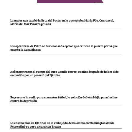
La mujer que tumbó la lista del Pacto, en la que estaba María Fda. Carrascal,
María del Mar Pizarro y “Lalis
Los opositores de Petro no tuvieron más opción que criticar la puerta por la que
entró a la Casa Blanca
Así encontraron el cuerpo del cura Camilo Torres, 60 años después de haber sido
escondido por un general del Ejército
Regresar a la radio para comentar fútbol, la solución de Iván Mejía para luchar
contra la depresión
La casona más de 100 años de la embajada de Colombia en Washington donde
Petro afinó su cara a cara con Trump