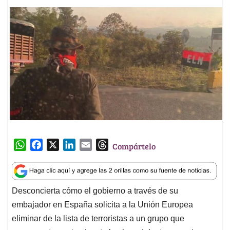
W
F
X
L
E
T
Compártelo
h
a
i
m
h
a
c
n
a
r
t
e
k
i
e
Desconcierta cómo el gobierno a través de su
s
b
e
l
a
embajador en España solicita a la Unión Europea
A
o
d
d
p
o
I
s
eliminar de la lista de terroristas a un grupo que