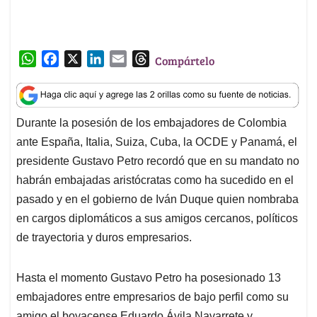
ante España, Italia, Suiza, Cuba, la OCDE y Panamá, el
A
o
d
d
p
o
I
s
presidente Gustavo Petro recordó que en su mandato no
p
k
n
habrán embajadas aristócratas como ha sucedido en el
pasado y en el gobierno de Iván Duque quien nombraba
en cargos diplomáticos a sus amigos cercanos, políticos
de trayectoria y duros empresarios.
Hasta el momento Gustavo Petro ha posesionado 13
embajadores entre empresarios de bajo perfil como su
amigo el boyacense Eduardo Ávila Navarrete y
diplomáticos de carreras como Mauricio Baquero en
Panamá, Francisco José Echeverri Lara en Suiza, Luis
Fernando Medina en la OCDE y José Noé Ríos quien va
para Cuba con un rol clave: liderar los diálogos de paz
con el ELN teniendo en cuenta su trayectoria como
negociador de paz en procesos con el M-19, EPL y las
Farc.