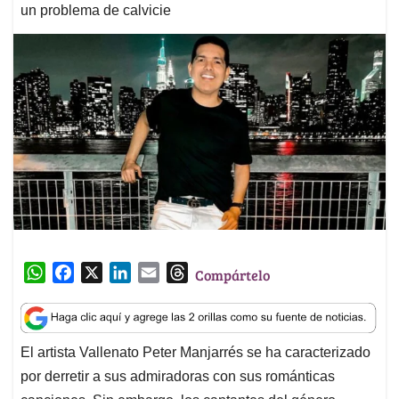
un problema de calvicie
W
F
X
L
E
T
Compártelo
h
a
i
m
h
a
c
n
a
r
t
e
k
i
e
El artista Vallenato Peter Manjarrés se ha caracterizado
s
b
e
l
a
por derretir a sus admiradoras con sus románticas
A
o
d
d