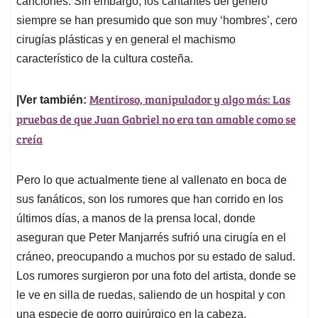
p
o
I
s
canciones. Sin embargo, los cantantes del género
p
k
n
siempre se han presumido que son muy ‘hombres’, cero
cirugías plásticas y en general el machismo
característico de la cultura costeña.
Mentiroso, manipulador y algo más: Las
|Ver también:
pruebas de que Juan Gabriel no era tan amable como se
creía
Pero lo que actualmente tiene al vallenato en boca de
sus fanáticos, son los rumores que han corrido en los
últimos días, a manos de la prensa local, donde
aseguran que Peter Manjarrés sufrió una cirugía en el
cráneo, preocupando a muchos por su estado de salud.
Los rumores surgieron por una foto del artista, donde se
le ve en silla de ruedas, saliendo de un hospital y con
una especie de gorro quirúrgico en la cabeza.