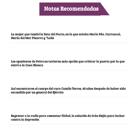
Notas Recomendadas
La mujer que tumbó la lista del Pacto, en la que estaba María Fda. Carrascal,
María del Mar Pizarro y “Lalis
Los opositores de Petro no tuvieron más opción que criticar la puerta por la que
entró a la Casa Blanca
Así encontraron el cuerpo del cura Camilo Torres, 60 años después de haber sido
escondido por un general del Ejército
Regresar a la radio para comentar fútbol, la solución de Iván Mejía para luchar
contra la depresión