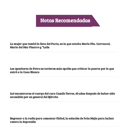
Notas Recomendadas
La mujer que tumbó la lista del Pacto, en la que estaba María Fda. Carrascal,
María del Mar Pizarro y “Lalis
Los opositores de Petro no tuvieron más opción que criticar la puerta por la que
entró a la Casa Blanca
Así encontraron el cuerpo del cura Camilo Torres, 60 años después de haber sido
escondido por un general del Ejército
Regresar a la radio para comentar fútbol, la solución de Iván Mejía para luchar
contra la depresión