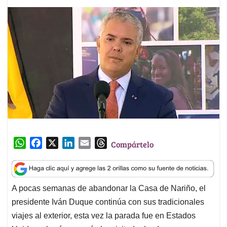
W
F
X
L
E
T
Compártelo
h
a
i
m
h
a
c
n
a
r
t
e
k
i
e
A pocas semanas de abandonar la Casa de Nariño, el
s
b
e
l
a
presidente Iván Duque continúa con sus tradicionales
A
o
d
d
p
o
I
s
viajes al exterior, esta vez la parada fue en Estados