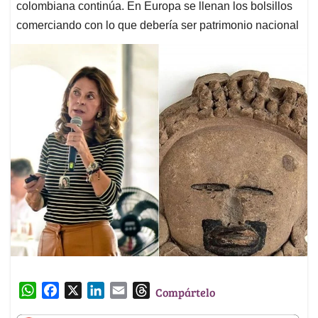
colombiana continúa. En Europa se llenan los bolsillos
comerciando con lo que debería ser patrimonio nacional
W
F
X
L
E
T
Compártelo
h
a
i
m
h