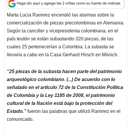
a
c
n
a
r
t
e
k
i
e
Marta Lucia Ramirez encendió las alarmas sobre la
s
b
e
l
a
comercialización de piezas precolombinas en Alemania.
A
o
d
d
p
o
I
s
Según la canciller y vicepresidenta colombiana, en el
p
k
n
país teutón se están subastando 320 piezas, de las
cuales 25 pertenecerían a Colombia. La subasta se
llevaría a cabo en la Casa Gerhard Hirsch en Múnich.
“25 piezas de la subasta hacen parte del patrimonio
arqueológico colombiano. (...) De acuerdo con lo
señalado en el artículo 72 de la Constitución Política
de Colombia y la Ley 1185 de 2008, el patrimonio
cultural de la Nación está bajo la protección del
Estado.”
fueron las palabras que utilizó Ramirez en el
comunicado.