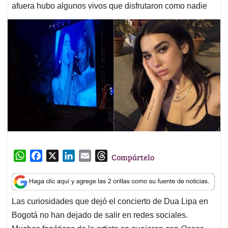
afuera hubo algunos vivos que disfrutaron como nadie
W
F
X
L
E
T
Compártelo
h
a
i
m
h
a
c
n
a
r
t
e
k
i
e
Las curiosidades que dejó el concierto de Dua Lipa en
s
b
e
l
a
Bogotá no han dejado de salir en redes sociales.
A
o
d
d