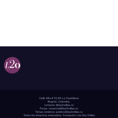
Calle 98a # 51-69 La Castellana
Bogotá, Colombia.
contacto @las2orillas.co
Pauta:
comercial@las2orillas.co
Temas Juridicos:
juridico@las2orillas.co
Todos los derechos reservados. Fundación Las Dos Orillas