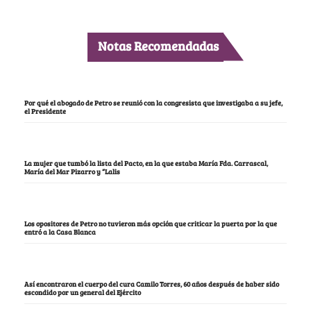
Notas Recomendadas
Por qué el abogado de Petro se reunió con la congresista que investigaba a su jefe,
el Presidente
La mujer que tumbó la lista del Pacto, en la que estaba María Fda. Carrascal,
María del Mar Pizarro y “Lalis
Los opositores de Petro no tuvieron más opción que criticar la puerta por la que
entró a la Casa Blanca
Así encontraron el cuerpo del cura Camilo Torres, 60 años después de haber sido
escondido por un general del Ejército