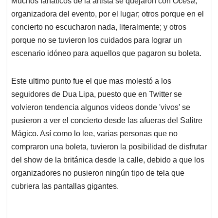
p
o
I
s
Muchos fanáticos de la artista se quejaron con
Ocesa
,
p
k
n
organizadora del evento, por el lugar; otros porque en el
concierto no escucharon nada, literalmente; y otros
porque no se tuvieron los cuidados para lograr un
escenario idóneo para aquellos que pagaron su boleta.
Este ultimo punto fue el que mas molestó a los
seguidores de Dua Lipa, puesto que en Twitter se
volvieron tendencia algunos videos donde 'vivos' se
pusieron a ver el concierto desde las afueras del Salitre
Mágico. Así como lo lee, varias personas que no
compraron una boleta, tuvieron la posibilidad de disfrutar
del show de la británica desde la calle, debido a que los
organizadores no pusieron ningún tipo de tela que
cubriera las pantallas gigantes.