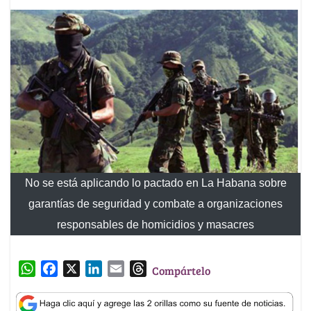
No se está aplicando lo pactado en La Habana sobre
garantías de seguridad y combate a organizaciones
responsables de homicidios y masacres
W
F
X
L
E
T
Compártelo
h
a
i
m
h
a
c
n
a
r