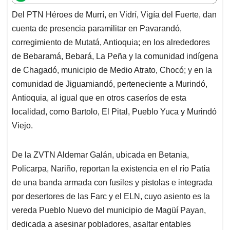
t
e
k
i
e
Del PTN Héroes de Murrí, en Vidrí, Vigía del Fuerte, dan
s
b
e
l
a
cuenta de presencia paramilitar en Pavarandó,
A
o
d
d
p
o
I
s
corregimiento de Mutatá, Antioquia; en los alrededores
p
k
n
de Bebaramá, Bebará, La Peña y la comunidad indígena
de Chagadó, municipio de Medio Atrato, Chocó; y en la
comunidad de Jiguamiandó, perteneciente a Murindó,
Antioquia, al igual que en otros caseríos de esta
localidad, como Bartolo, El Pital, Pueblo Yuca y Murindó
Viejo.
De la ZVTN Aldemar Galán, ubicada en Betania,
Policarpa, Nariño, reportan la existencia en el río Patía
de una banda armada con fusiles y pistolas e integrada
por desertores de las Farc y el ELN, cuyo asiento es la
vereda Pueblo Nuevo del municipio de Magüí Payan,
dedicada a asesinar pobladores, asaltar entables