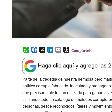
W
F
X
L
E
T
Compártelo
h
a
i
m
h
a
c
n
a
r
t
e
k
i
e
s
b
e
l
a
A
o
d
d
Parte de la tragedia de nuestra hermosa pero malt
p
o
I
s
político corrupto fabricado, inoculado y propagad
p
k
n
que precisamente lo han utilizado para ganar las 
utilizando todo un catálogo de métodos corruptore
personas, desde reconocidos líderes y movimiento