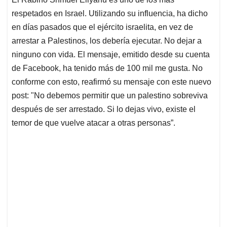
s
b
e
l
a
respetados en Israel. Utilizando su influencia, ha dicho
A
o
d
d
p
o
I
s
en días pasados que el ejército israelita, en vez de
p
k
n
arrestar a Palestinos, los debería ejecutar. No dejar a
ninguno con vida. El mensaje, emitido desde su cuenta
de Facebook, ha tenido más de 100 mil me gusta. No
conforme con esto, reafirmó su mensaje con este nuevo
post: "No debemos permitir que un palestino sobreviva
después de ser arrestado. Si lo dejas vivo, existe el
temor de que vuelve atacar a otras personas”.