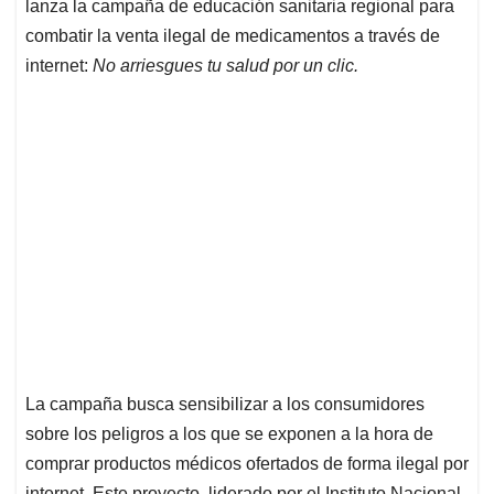
lanza la campaña de educación sanitaria regional para
A
o
d
d
p
o
I
s
combatir la venta ilegal de medicamentos a través de
p
k
n
internet:
No arriesgues tu salud por un clic.
La campaña busca sensibilizar a los consumidores
sobre los peligros a los que se exponen a la hora de
comprar productos médicos ofertados de forma ilegal por
internet. Este proyecto, liderado por el Instituto Nacional