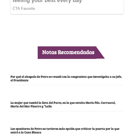
Notas Recomendadas
Por qué el abogado de Petro se reunió con la congresista que investigaba a su jefe,
el Presidente
La mujer que tumbó la lista del Pacto, en la que estaba María Fda. Carrascal,
María del Mar Pizarro y “Lalis
Los opositores de Petro no tuvieron más opción que criticar la puerta por la que
entró a la Casa Blanca