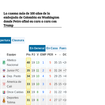
La casona más de 100 años de la
embajada de Colombia en Washington
donde Petro afinó su cara a cara con
Trump
pertura
Clausura
En General
En Casa
Fuera
#
Equipo
Pts
PJ
V
EMP
PER
+
-
DG
Atletico
1
40
19
13
1
5
35
15
+20
Nacional
2
Junior FC
35
19
11
2
6
31
24
+7
3
Dep. Pasto
34
19
10
4
5
29
25
+4
America de
4
33
19
10
3
6
25
15
+10
Cali
5
Once Caldas
33
19
8
9
2
31
22
+9
Deportes
6
31
19
8
7
4
27
17
+10
Tolima