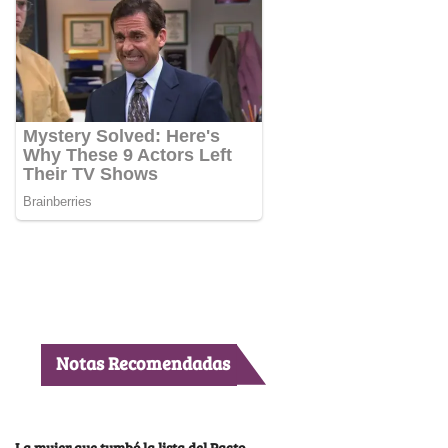
Notas Recomendadas
La mujer que tumbó la lista del Pacto,