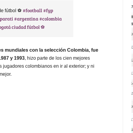
#football
#fyp
de fútbol ⚽
parati
#argentina
#colombia
ogotá ciudad fútbol ⚽
1
1
res mundiales con la selección Colombia, fue
1987 y 1993
, hizo parte de los cien mejores
1
 jugadores colombianos en ir al exterior; y ni
1
mejor.
1
1
1
1
1