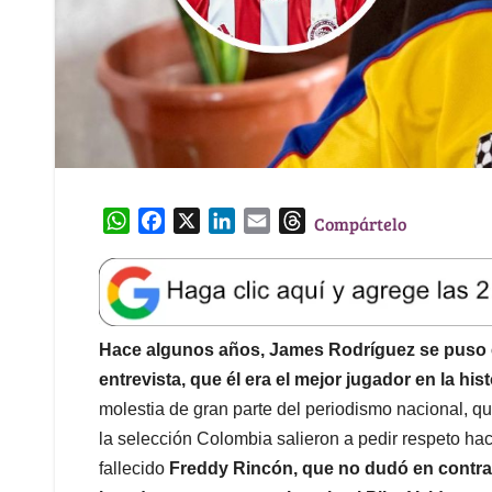
W
F
X
L
E
T
Compártelo
h
a
i
m
h
a
c
n
a
r
t
e
k
i
e
s
b
e
l
a
A
o
d
d
Hace algunos años, James Rodríguez se puso e
p
o
I
s
entrevista, que él era el mejor jugador en la his
p
k
n
molestia de gran parte del periodismo nacional, qu
la selección Colombia salieron a pedir respeto hacia
fallecido
Freddy Rincón, que no dudó en contrad