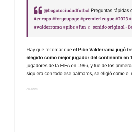
@bogotaciudadfutbol
Preguntas rápidas 
#europa
#foryoupage
#premierleague
#2023
#
#valderrama
#pibe
#fun
♬ sonido original - B
Hay que recordar que
el Pibe Valderrama jugó t
elegido como mejor jugador del continente en 
jugadores de la FIFA en 1996, y fue de los primeros
siquiera con todo ese palmares, se eligió como el 
Anuncios.