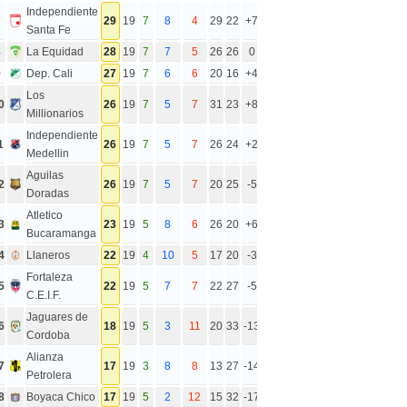
Independiente
7
29
19
7
8
4
29
22
+7
Santa Fe
8
La Equidad
28
19
7
7
5
26
26
0
9
Dep. Cali
27
19
7
6
6
20
16
+4
Los
0
26
19
7
5
7
31
23
+8
Millionarios
Independiente
1
26
19
7
5
7
26
24
+2
Medellin
Aguilas
2
26
19
7
5
7
20
25
-5
Doradas
Atletico
3
23
19
5
8
6
26
20
+6
Bucaramanga
4
Llaneros
22
19
4
10
5
17
20
-3
Fortaleza
5
22
19
5
7
7
22
27
-5
C.E.I.F.
Jaguares de
6
18
19
5
3
11
20
33
-13
Cordoba
Alianza
7
17
19
3
8
8
13
27
-14
Petrolera
8
Boyaca Chico
17
19
5
2
12
15
32
-17