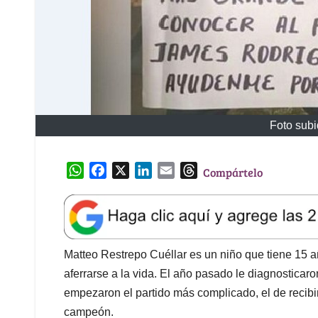
Foto subi
W
F
X
L
E
T
Compártelo
h
a
i
m
h
a
c
n
a
r
t
e
k
i
e
s
b
e
l
a
A
o
d
d
Matteo Restrepo Cuéllar es un niño que tiene 15 a
p
o
I
s
aferrarse a la vida. El año pasado le diagnosticaro
p
k
n
empezaron el partido más complicado, el de recibi
campeón.