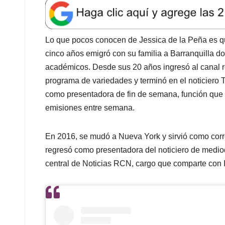
a
c
n
a
r
t
e
k
i
e
s
b
e
l
a
A
o
d
d
Lo que pocos conocen de Jessica de la Peña es q
p
o
I
s
cinco años emigró con su familia a Barranquilla do
p
k
n
académicos. Desde sus 20 años ingresó al canal r
programa de variedades y terminó en el noticiero T
como presentadora de fin de semana, función que
emisiones entre semana.
En 2016, se mudó a Nueva York y sirvió como corr
regresó como presentadora del noticiero de mediod
central de Noticias RCN, cargo que comparte con 