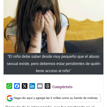
“El niño debe saber desde muy pequeño que el abuso
sexual existe, pero debemos estar pendientes de quién
tiene acceso al niño"
W
F
X
L
E
T
Compártelo
h
a
i
m
h
a
c
n
a
r
t
e
k
i
e