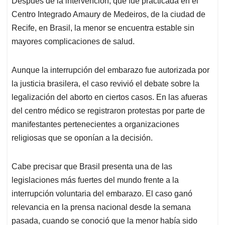
Después de la intervención, que fue practicada en el
s
b
e
l
a
Centro Integrado Amaury de Medeiros, de la ciudad de
A
o
d
d
p
o
I
s
Recife, en Brasil, la menor se encuentra estable sin
p
k
n
mayores complicaciones de salud.
Aunque la interrupción del embarazo fue autorizada por
la justicia brasilera, el caso revivió el debate sobre la
legalización del aborto en ciertos casos. En las afueras
del centro médico se registraron protestas por parte de
manifestantes pertenecientes a organizaciones
religiosas que se oponían a la decisión.
Cabe precisar que Brasil presenta una de las
legislaciones más fuertes del mundo frente a la
interrupción voluntaria del embarazo. El caso ganó
relevancia en la prensa nacional desde la semana
pasada, cuando se conoció que la menor había sido