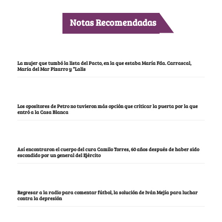
Notas Recomendadas
La mujer que tumbó la lista del Pacto, en la que estaba María Fda. Carrascal,
María del Mar Pizarro y “Lalis
Los opositores de Petro no tuvieron más opción que criticar la puerta por la que
entró a la Casa Blanca
Así encontraron el cuerpo del cura Camilo Torres, 60 años después de haber sido
escondido por un general del Ejército
Regresar a la radio para comentar fútbol, la solución de Iván Mejía para luchar
contra la depresión